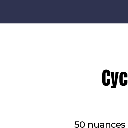
NOMADe
Projet Interreg
Cyc
50 nuances 