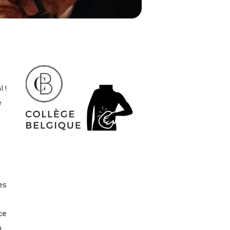
 !
e
es
ce
n