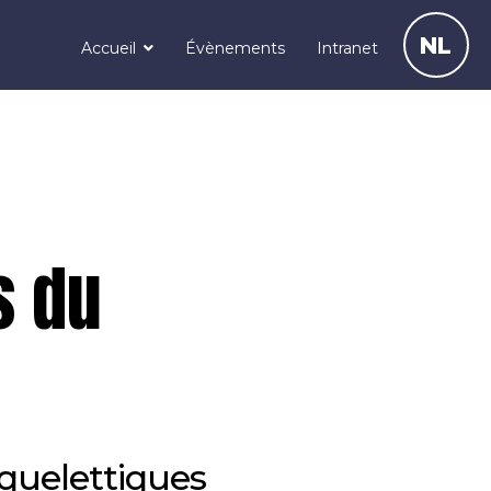
NL
Accueil
Évènements
Intranet
s du
quelettiques