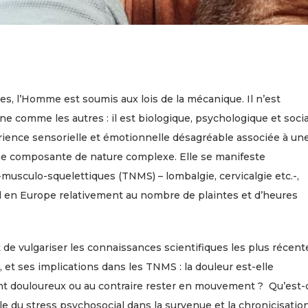
 l’Homme est soumis aux lois de la mécanique. Il n’est
e comme les autres : il est biologique, psychologique et social
ience sensorielle et émotionnelle désagréable associée à un
 une composante de nature complexe. Elle se manifeste
usculo-squelettiques (TNMS) – lombalgie, cervicalgie etc.-,
l en Europe relativement au nombre de plaintes et d’heures
 de vulgariser les connaissances scientifiques les plus récent
, et ses implications dans les TNMS : la douleur est-elle
ment douloureux ou au contraire rester en mouvement ? Qu’est-
le du stress psychosocial dans la survenue et la chronicisatio