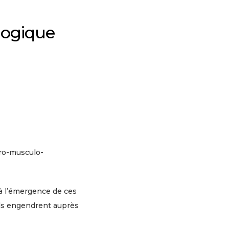
logique
uro-musculo-
 à l’émergence de ces
ils engendrent auprès