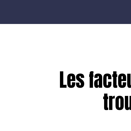
NOMADe
Projet Interreg
Les facte
tro