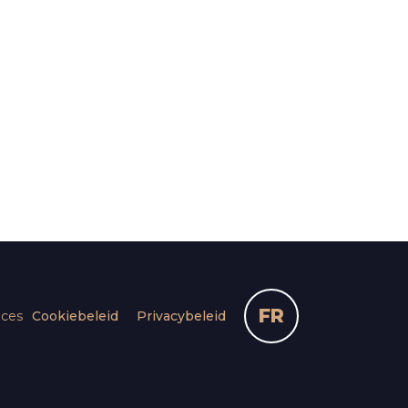
FR
nces
Cookiebeleid
Privacybeleid