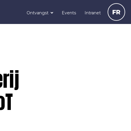
FR
Ontvangst
Events
Intranet
rij
oT