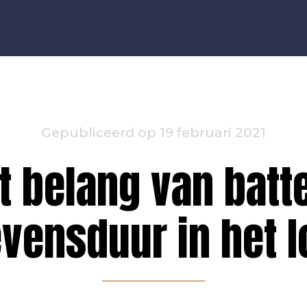
Gepubliceerd op 19 februari 2021
t belang van batte
evensduur in het I