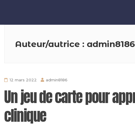
NOMADe
Projet Interreg
Auteur/autrice :
admin8186
12 mars 2022
admin8186
Un jeu de carte pour ap
clinique