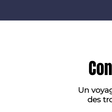
NOMADe
Projet Interreg
Con
Un voyag
des tr