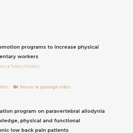
omotion programs to increase physical
dentary workers
rry & Telliez Frédéric.
tion
Revoir le passage vidéo
cation program on paravertebral allodynia
owledge, physical and functional
onic low back pain patients