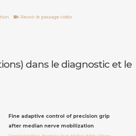
tion
Revoir le passage vidéo
ions) dans le diagnostic et le
Fine adaptive control of precision grip
after median nerve mobilization
Dierick Frédéric, Brismée Jean-Michel, White Olivier,