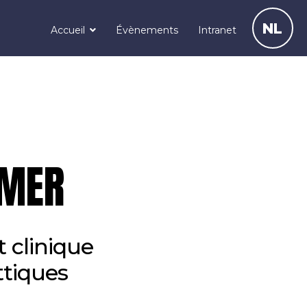
NL
Accueil
Évènements
Intranet
FMER
 clinique
ttiques