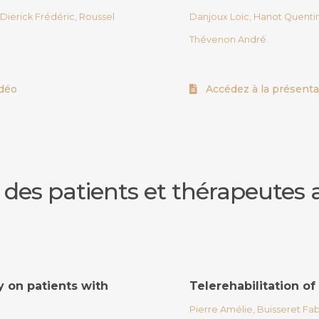
 Dierick Frédéric, Roussel
Danjoux Loïc, Hanot Quenti
Thévenon André.
idéo
Accédez à la présenta
s des patients et thérapeutes
y on patients with
Telerehabilitation o
Pierre Amélie, Buisseret Fab