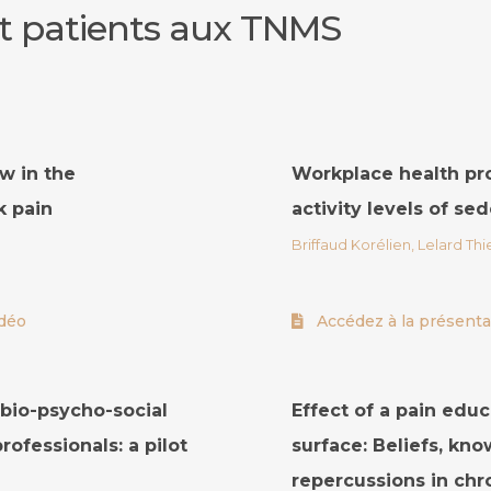
 et patients aux TNMS
w in the
Workplace health pr
k pain
activity levels of se
Briffaud Korélien, Lelard Thie
idéo
Accédez à la présenta
 bio-psycho-social
Effect of a pain edu
ofessionals: a pilot
surface: Beliefs, kn
repercussions in chr