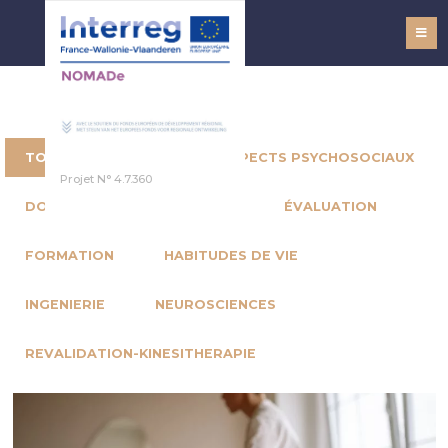
NOMADe
TOUS LES ARTICLES
ASPECTS PSYCHOSOCIAUX
Projet N° 4.7.360
DOULEUR
ERGONOMIE
ÉVALUATION
FORMATION
HABITUDES DE VIE
INGENIERIE
NEUROSCIENCES
REVALIDATION-KINESITHERAPIE